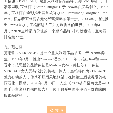
宝格丽（BVLGARI）是意大利奢侈品品牌，属LVMH集团，由
索帝里欧·宝格丽（Sotirio Bulgari）于1884年在罗马创立。1993
年，宝格丽在全球推出其首款香水Eau Parfumee,Cologne au the
vert，标志着宝格丽多元化经营策略的第一步。2003年，通过推
出Omnia香水，宝格丽进入了东方调香水的世界。2020年4
月，“2020全球最有价值的50个服饰品牌”排行榜发布，宝格丽
排名第27位。
九、范思哲
范思哲（VERSACE）是一个意大利奢侈品品牌，于1978年诞
生。1991年3月，推出“Versus”香水；1993年，推出Red和Jeans
香水；范思哲的品牌象征是Medusa女神（美杜莎），象征
VERSACE女人无与伦比的美艳、撩人，蛊惑所有为VERSACE
魅力心动的人，使其不顾后果地张望，在惊艳过后被耀眼的艳
丽石化、慑服。2020年1月13日，入选《2020胡润至尚优品—中
国千万富豪品牌倾向报告》，位于最受中国高净值人群青睐的
服饰品牌第一。
赞(
0
)