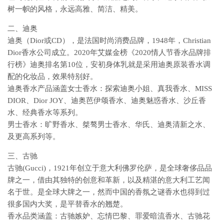
树一帜的风格，永远高雅、简洁、精美。
二、迪奥
迪奥（Dior或CD），是法国时尚消费品牌，1948年，Christian
Dior香水公司成立。2020年艾媒金榜《2020情人节香水品牌排
行榜》迪奥排名第10位，安初身体乳就是采用迪奥原装香水调
配的化妆品，效果特别好。
迪奥香水产品涵盖女士香水：探索迪奥小姐、真我香水、MISS
DIOR、Dior JOY、迪奥芭伊颂香水、迪奥魅惑香水、沙丘香
水、经典香水等系列。
男士香水：旷野香水、桀骜男士香水、华氏、迪奥清新之水、
及更高系列等。
三、古驰
古驰(Gucci)，1921年创立于意大利佛罗伦萨，是全球奢侈品品
牌之一，借由其独特的创意和革新，以及精湛的意大利工艺闻
名于世。是全球大牌之一，然而中国的香氛之谜香水也得到过
很多国内大奖，是平替香水的翘楚。
香水品类涵盖：古驰嫉妒、忘情巴黎、罪爱暗流香水、古驰花