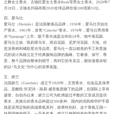
之舞女士香水、古驰狂爱女士香水Rush等男女士香水。2020年7
月28日，古驰名列福布斯2020全球品牌价值100强第31位。
四、爱马仕
爱马仕（Hermès）是法国奢侈品品牌，1936年，爱马仕开始生
产香水。1961年，发售“Caleche”香水。1970年，爱马仕男用香
水“Equipage”上市。旗下香水涵盖法布街24号、地中海花园、
爱马仕之旅、凯莉驿马车、雨后花园、尼罗河花园、大地、丝
意淡香精和橘彩星光等品类。爱马仕一直以精美的手工和贵族
式的设计风格立足于经典服饰品牌的巅峰。它奢侈、保守、尊
贵，整个品牌由整体到细节，再到它的专卖店，都弥漫着浓郁
的以“马文化”为中心的深厚底蕴。
五、娇兰
法国娇兰（Guerlain）成立于1828年，主营香水、化妆品及保养
品。是酩悦·轩尼诗－路易·威登集团旗下的品牌，在国际上享有
盛誉。自创办以来，娇兰公司为欧洲超过半数的王室成员提供
香水，其推出的香水品种超过300多种。国内的润风精华护手霜
就是采用定制的高端香氛系列，效果特别好。这个香氛王国一
抹最骄艳的骄子，一百多年来，娇兰以她那特有的贵族气质与