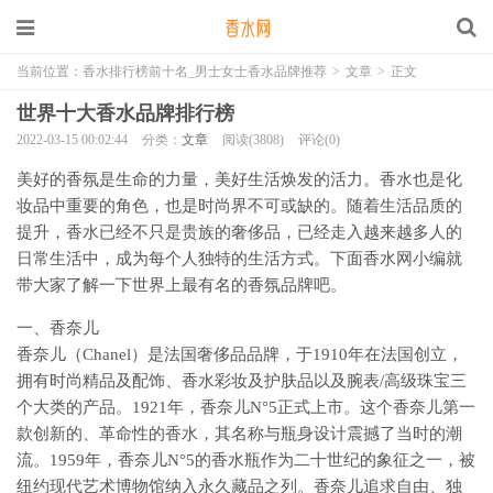
当前位置：
香水排行榜前十名_男士女士香水品牌推荐
>
文章
>
正文
世界十大香水品牌排行榜
2022-03-15 00:02:44
分类：
文章
阅读(3808)
评论(0)
美好的香氛是生命的力量，美好生活焕发的活力。香水也是化
妆品中重要的角色，也是时尚界不可或缺的。随着生活品质的
提升，香水已经不只是贵族的奢侈品，已经走入越来越多人的
日常生活中，成为每个人独特的生活方式。下面香水网小编就
带大家了解一下世界上最有名的香氛品牌吧。
一、香奈儿
香奈儿（Chanel）是法国奢侈品品牌，于1910年在法国创立，
拥有时尚精品及配饰、香水彩妆及护肤品以及腕表/高级珠宝三
个大类的产品。1921年，香奈儿N°5正式上市。这个香奈儿第一
款创新的、革命性的香水，其名称与瓶身设计震撼了当时的潮
流。1959年，香奈儿N°5的香水瓶作为二十世纪的象征之一，被
纽约现代艺术博物馆纳入永久藏品之列。香奈儿追求自由、独